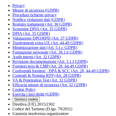
Privacy
Misure di sicurezza (GDPR)
Procedura richieste privacy
Notifica violazioni dati (GDPR)
Registro trattamenti (Art. 30 GDPR)
Screening DPIA (Art. 35 GDPR)
DPIA (Art. 35 GDPR)
Valutazione DPO/RPD (Art. 37 GDPR)
Trasferimenti extra-UE (Art. 44-49 GDPR)
Minimizzazione dati (Art. 5.1.c GDPR)
Formazione personale (Art. 39.1.b GDPR)
Audit interni (Art. 32 GDPR)
Revisione documentazione (Art. 5.1.f GDPR)
Fornitori terzi & CMP (Art. 28, 44-49 GDPR)
Conformità fornitori · DPA & SCC (Art. 28, 44-49 GDPR)
Contratti & Nomina RTP (Art. 28 GDPR)
VA & Penetration Test (Art. 32 GDPR)
Efficacia misure di sicurezza (Art. 32 GDPR)
Cookie Policy
Esercita i tuoi diritti (GDPR)
Gestisci cookie
Direttiva (UE) 2015/2302
Codice del Turismo (D.lgs. 79/2011)
Garanzia insolvenza organizzatore