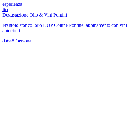
esperienza
Itri
Degustazione Olio & Vini Pontini
Frantoio storico, olio DOP Colline Pontine, abbinamento con vini
autoctoni.
da
€
48
/
persona