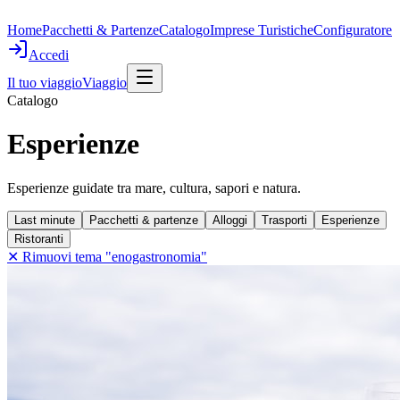
Home
Pacchetti & Partenze
Catalogo
Imprese Turistiche
Configuratore
Accedi
Il tuo viaggio
Viaggio
Catalogo
Esperienze
Esperienze guidate tra mare, cultura, sapori e natura.
Last minute
Pacchetti & partenze
Alloggi
Trasporti
Esperienze
Ristoranti
✕ Rimuovi tema "
enogastronomia
"