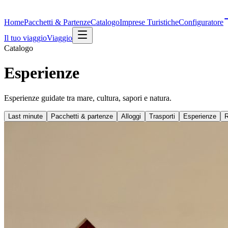
Home
Pacchetti & Partenze
Catalogo
Imprese Turistiche
Configuratore
Il tuo viaggio
Viaggio
Catalogo
Esperienze
Esperienze guidate tra mare, cultura, sapori e natura.
Last minute
Pacchetti & partenze
Alloggi
Trasporti
Esperienze
R