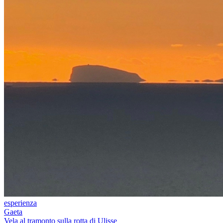
esperienza
Gaeta
Vela al tramonto sulla rotta di Ulisse