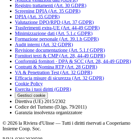
Registro trattamenti (Art. 30 GDPR)
Screening DPIA (Art. 35 GDPR)
DPIA (Art. 35 GDPR)
Valutazione DPO/RPD (Art. 37 GDPR)
Trasferimenti extra-UE (Art. 44-49 GDPR)
Minimizzazione dati (Art. 5.1.c GDPR)
Formazione personale (Art. 39.1.b GDPR)
Audit interni (Art. 32 GDPR)
Revisione documentazione (Art. 5.1.f GDPR)
Fornitori terzi & CMP (Art. 28, 44-49 GDPR)
Conformità fornitori · DPA & SCC (Art. 28, 44-49 GDPR)
Contratti & Nomina RTP (Art. 28 GDPR)
VA & Penetration Test (Art. 32 GDPR)
Efficacia misure di sicurezza (Art. 32 GDPR)
Cookie Policy
Esercita i tuoi diritti (GDPR)
Gestisci cookie
Direttiva (UE) 2015/2302
Codice del Turismo (D.lgs. 79/2011)
Garanzia insolvenza organizzatore
©
2026
la Riviera d'Ulisse — Tutti i diritti riservati a Cooperiamo
Insieme Coop. Soc.