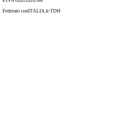
P.IVA 02812020598
Federato con
ITALIA.it
·
TDH