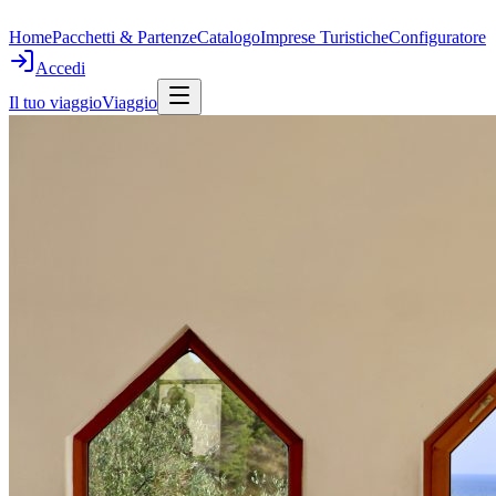
Home
Pacchetti & Partenze
Catalogo
Imprese Turistiche
Configuratore
Accedi
Il tuo viaggio
Viaggio