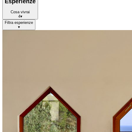
Esperienze
Cosa vivrai
4
▾
Filtra
esperienze
▾