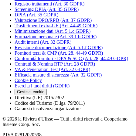
Registro trattamenti (Art. 30 GDPR)
Screening DPIA (Art. 35 GDPR)
DPIA (Art. 35 GDPR)
Valutazione DPO/RPD (Art. 37 GDPR)
Trasferimenti extra-UE (Art. 44-49 GDPR)
Minimizzazione dati (Art. 5.1.c GDPR)
Formazione personale (Art. 39.1.b GDPR)
Audit interni (Art. 32 GDPR)
Revisione documentazione (Art. 5.1.f GDPR)
Fornitori terzi & CMP (Art. 28, 44-49 GDPR)
Conformità fornitori · DPA & SCC (Art. 28, 44-49 GDPR)
Contratti & Nomina RTP (Art. 28 GDPR)
VA & Penetration Test (Art. 32 GDPR)
Efficacia misure di sicurezza (Art. 32 GDPR)
Cookie Policy
Esercita i tuoi diritti (GDPR)
Gestisci cookie
Direttiva (UE) 2015/2302
Codice del Turismo (D.lgs. 79/2011)
Garanzia insolvenza organizzatore
©
2026
la Riviera d'Ulisse — Tutti i diritti riservati a Cooperiamo
Insieme Coop. Soc.
P.IVA 02812020598