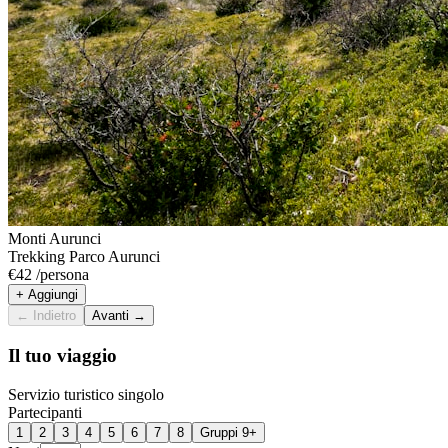
Monti Aurunci
Trekking Parco Aurunci
€
42
/
persona
+ Aggiungi
← Indietro
Avanti →
Il tuo viaggio
Servizio turistico singolo
Partecipanti
1
2
3
4
5
6
7
8
Gruppi 9+