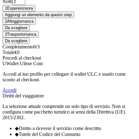
Notti
1
Esperienze
ora
Aggiungi un elemento da questo step
2
Alloggio
manca
Da scegliere
3
Trasporto
manca
Da scegliere
Completamento
0
/
3
Totale
€
0
Procedi al checkout
U
Wallet Ulisse Coin
Accedi al tuo profilo per collegare il wallet ULC e usarlo come
sconto al checkout.
Accedi
Diritti del viaggiatore
La selezione attuale comprende un solo tipo di servizio. Non si
configura come pacchetto turistico ai sensi della Direttiva (UE)
2015/2302.
◆
Diritto a ricevere il servizio come descritto
◆
Tutele del Codice del Consumo