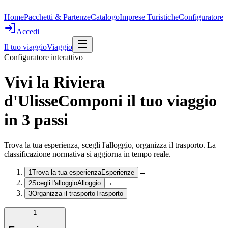
Home
Pacchetti & Partenze
Catalogo
Imprese Turistiche
Configuratore
Accedi
Il tuo viaggio
Viaggio
Configuratore interattivo
Vivi la Riviera
d'Ulisse
Componi il tuo viaggio
in 3 passi
Trova la tua esperienza, scegli l'alloggio, organizza il trasporto. La
classificazione normativa si aggiorna in tempo reale.
→
1
Trova la tua esperienza
Esperienze
→
2
Scegli l'alloggio
Alloggio
3
Organizza il trasporto
Trasporto
1