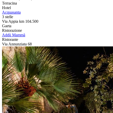
Terracina
Hotel
Acquasanta
3 stelle
Via Appia km 104.500
Gaeta
Ristorazione
Addù Mammà
Ristorante
Via Annunziata 68