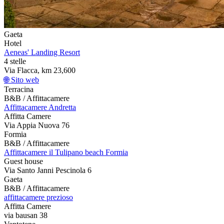
Gaeta
Hotel
Aeneas' Landing Resort
4 stelle
Via Flacca, km 23,600
🌐 Sito web
Terracina
B&B / Affittacamere
Affittacamere Andretta
Affitta Camere
Via Appia Nuova 76
Formia
B&B / Affittacamere
Affittacamere il Tulipano beach Formia
Guest house
Via Santo Janni Pescinola 6
Gaeta
B&B / Affittacamere
affittacamere prezioso
Affitta Camere
via bausan 38