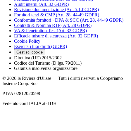
Audit interni (Art. 32 GDPR)
Revisione documentazione (Art. 5.1.f GDPR)
Fornitori terzi & CMP (Art. 28, 44-49 GDPR)
Conformità fornitori · DPA & SCC (Art. 28, 44-49 GDPR)
Contratti & Nomina RTP (Art. 28 GDPR)
VA & Penetration Test (Art. 32 GDPR)
Efficacia misure di sicurezza (Art. 32 GDPR)
Cookie Policy
Esercita i tuoi diritti (GDPR)
Gestisci cookie
Direttiva (UE) 2015/2302
Codice del Turismo (D.lgs. 79/2011)
Garanzia insolvenza organizzatore
©
2026
la Riviera d'Ulisse — Tutti i diritti riservati a Cooperiamo
Insieme Coop. Soc.
P.IVA 02812020598
Federato con
ITALIA.it
·
TDH