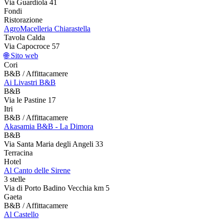
Via Guardiola 41
Fondi
Ristorazione
AgroMacelleria Chiarastella
Tavola Calda
Via Capocroce 57
🌐 Sito web
Cori
B&B / Affittacamere
Ai Livastri B&B
B&B
Via le Pastine 17
Itri
B&B / Affittacamere
Akasamia B&B - La Dimora
B&B
Via Santa Maria degli Angeli 33
Terracina
Hotel
Al Canto delle Sirene
3 stelle
Via di Porto Badino Vecchia km 5
Gaeta
B&B / Affittacamere
Al Castello