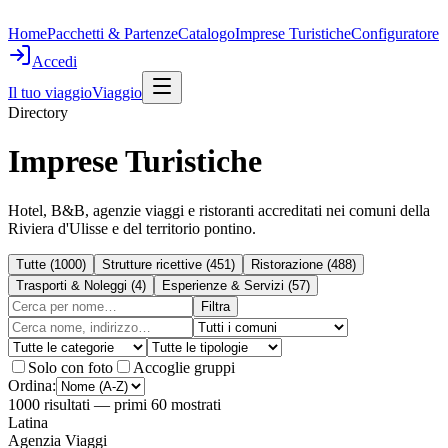
Home
Pacchetti & Partenze
Catalogo
Imprese Turistiche
Configuratore
Accedi
Il tuo viaggio
Viaggio
Directory
Imprese Turistiche
Hotel, B&B, agenzie viaggi e ristoranti accreditati nei comuni della
Riviera d'Ulisse e del territorio pontino.
Tutte
(
1000
)
Strutture ricettive
(
451
)
Ristorazione
(
488
)
Trasporti & Noleggi
(
4
)
Esperienze & Servizi
(
57
)
Filtra
Solo con foto
Accoglie gruppi
Ordina:
1000
risultati
— primi 60 mostrati
Latina
Agenzia Viaggi