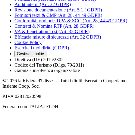
Audit interni (Art. 32 GDPR)
Revisione documentazione (Art. 5.1.f GDPR)
Fornitori terzi & CMP (Art. 28, 44-49 GDPR)
Conformità fornitori · DPA & SCC (Art. 28, 44-49 GDPR)
Contratti & Nomina RTP (Art. 28 GDPR)
VA & Penetration Test (Art. 32 GDPR)
Efficacia misure di sicurezza (Art. 32 GDPR)
Cookie Policy
Esercita i tuoi diritti (GDPR)
Gestisci cookie
Direttiva (UE) 2015/2302
Codice del Turismo (D.lgs. 79/2011)
Garanzia insolvenza organizzatore
©
2026
la Riviera d'Ulisse — Tutti i diritti riservati a Cooperiamo
Insieme Coop. Soc.
P.IVA 02812020598
Federato con
ITALIA.it
·
TDH