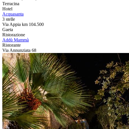
Terracina
Hotel
Acquasanta
3 stelle
Via Appia km 104.500
Gaeta
Ristorazione
Addù Mammà
Ristorante
Via Annunziata 68