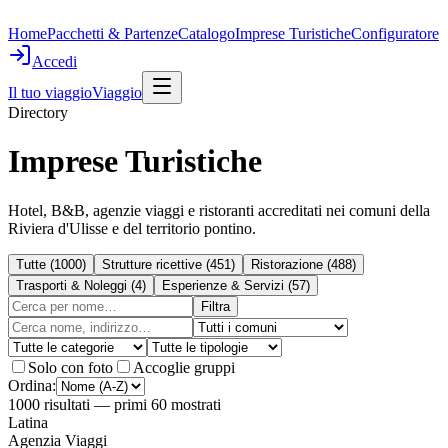
Home
Pacchetti & Partenze
Catalogo
Imprese Turistiche
Configuratore
Accedi
Il tuo viaggio
Viaggio
Directory
Imprese Turistiche
Hotel, B&B, agenzie viaggi e ristoranti accreditati nei comuni della
Riviera d'Ulisse e del territorio pontino.
Tutte
(
1000
)
Strutture ricettive
(
451
)
Ristorazione
(
488
)
Trasporti & Noleggi
(
4
)
Esperienze & Servizi
(
57
)
Filtra
Solo con foto
Accoglie gruppi
Ordina:
1000
risultati
— primi 60 mostrati
Latina
Agenzia Viaggi