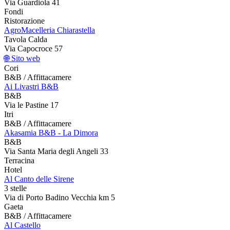
Via Guardiola 41
Fondi
Ristorazione
AgroMacelleria Chiarastella
Tavola Calda
Via Capocroce 57
🌐 Sito web
Cori
B&B / Affittacamere
Ai Livastri B&B
B&B
Via le Pastine 17
Itri
B&B / Affittacamere
Akasamia B&B - La Dimora
B&B
Via Santa Maria degli Angeli 33
Terracina
Hotel
Al Canto delle Sirene
3 stelle
Via di Porto Badino Vecchia km 5
Gaeta
B&B / Affittacamere
Al Castello