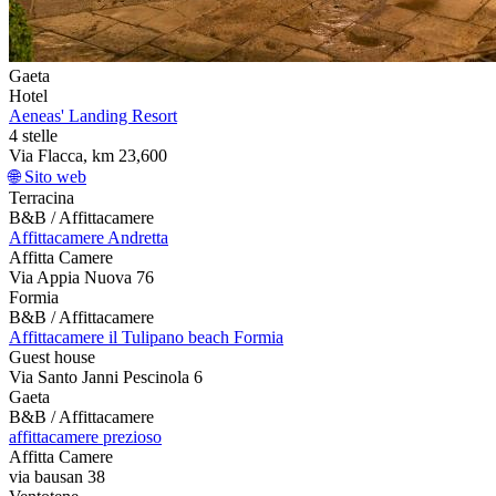
Gaeta
Hotel
Aeneas' Landing Resort
4 stelle
Via Flacca, km 23,600
🌐 Sito web
Terracina
B&B / Affittacamere
Affittacamere Andretta
Affitta Camere
Via Appia Nuova 76
Formia
B&B / Affittacamere
Affittacamere il Tulipano beach Formia
Guest house
Via Santo Janni Pescinola 6
Gaeta
B&B / Affittacamere
affittacamere prezioso
Affitta Camere
via bausan 38