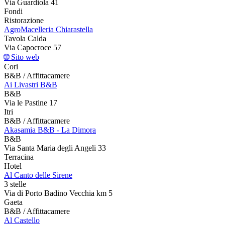
Via Guardiola 41
Fondi
Ristorazione
AgroMacelleria Chiarastella
Tavola Calda
Via Capocroce 57
🌐 Sito web
Cori
B&B / Affittacamere
Ai Livastri B&B
B&B
Via le Pastine 17
Itri
B&B / Affittacamere
Akasamia B&B - La Dimora
B&B
Via Santa Maria degli Angeli 33
Terracina
Hotel
Al Canto delle Sirene
3 stelle
Via di Porto Badino Vecchia km 5
Gaeta
B&B / Affittacamere
Al Castello