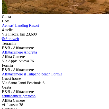
Gaeta
Hotel
Aeneas' Landing Resort
4 stelle
Via Flacca, km 23,600
🌐 Sito web
Terracina
B&B / Affittacamere
Affittacamere Andretta
Affitta Camere
Via Appia Nuova 76
Formia
B&B / Affittacamere
Affittacamere il Tulipano beach Formia
Guest house
Via Santo Janni Pescinola 6
Gaeta
B&B / Affittacamere
affittacamere prezioso
Affitta Camere
via bausan 38