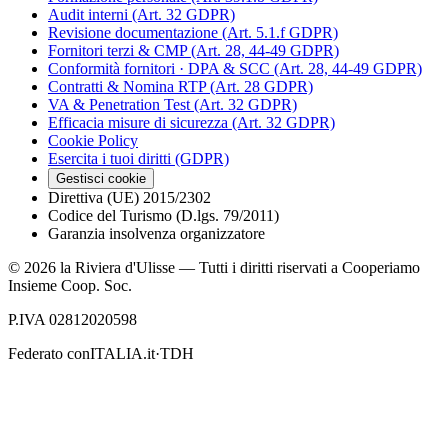
Audit interni (Art. 32 GDPR)
Revisione documentazione (Art. 5.1.f GDPR)
Fornitori terzi & CMP (Art. 28, 44-49 GDPR)
Conformità fornitori · DPA & SCC (Art. 28, 44-49 GDPR)
Contratti & Nomina RTP (Art. 28 GDPR)
VA & Penetration Test (Art. 32 GDPR)
Efficacia misure di sicurezza (Art. 32 GDPR)
Cookie Policy
Esercita i tuoi diritti (GDPR)
Gestisci cookie
Direttiva (UE) 2015/2302
Codice del Turismo (D.lgs. 79/2011)
Garanzia insolvenza organizzatore
©
2026
la Riviera d'Ulisse — Tutti i diritti riservati a Cooperiamo
Insieme Coop. Soc.
P.IVA 02812020598
Federato con
ITALIA.it
·
TDH