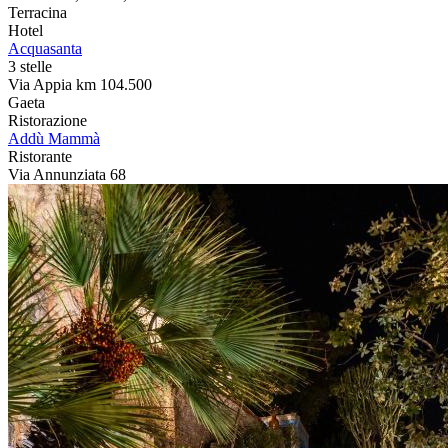
Terracina
Hotel
Acquasanta
3 stelle
Via Appia km 104.500
Gaeta
Ristorazione
Addù Mammà
Ristorante
Via Annunziata 68