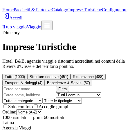
Home
Pacchetti & Partenze
Catalogo
Imprese Turistiche
Configuratore
Accedi
Il tuo viaggio
Viaggio
Directory
Imprese Turistiche
Hotel, B&B, agenzie viaggi e ristoranti accreditati nei comuni della
Riviera d'Ulisse e del territorio pontino.
Tutte
(
1000
)
Strutture ricettive
(
451
)
Ristorazione
(
488
)
Trasporti & Noleggi
(
4
)
Esperienze & Servizi
(
57
)
Filtra
Solo con foto
Accoglie gruppi
Ordina:
1000
risultati
— primi 60 mostrati
Latina
Agenzia Viaggi