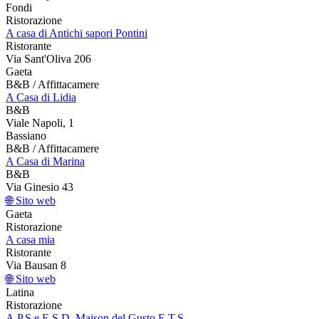
Fondi
Ristorazione
A casa di Antichi sapori Pontini
Ristorante
Via Sant'Oliva 206
Gaeta
B&B / Affittacamere
A Casa di Lidia
B&B
Viale Napoli, 1
Bassiano
B&B / Affittacamere
A Casa di Marina
B&B
Via Ginesio 43
🌐 Sito web
Gaeta
Ristorazione
A casa mia
Ristorante
Via Bausan 8
🌐 Sito web
Latina
Ristorazione
A.P.S.e E.S.D. Maison del Gusto E.T.S.