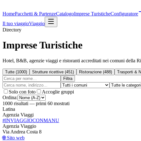
Home
Pacchetti & Partenze
Catalogo
Imprese Turistiche
Configuratore
Il tuo viaggio
Viaggio
Directory
Imprese Turistiche
Hotel, B&B, agenzie viaggi e ristoranti accreditati nei comuni della Riv
Tutte
(
1000
)
Strutture ricettive
(
451
)
Ristorazione
(
488
)
Trasporti & N
Filtra
Solo con foto
Accoglie gruppi
Ordina:
1000
risultati
— primi 60 mostrati
Latina
Agenzia Viaggi
#INVIAGGIOCONMANU
Agenzia Viaggio
Via Andrea Costa 8
🌐 Sito web