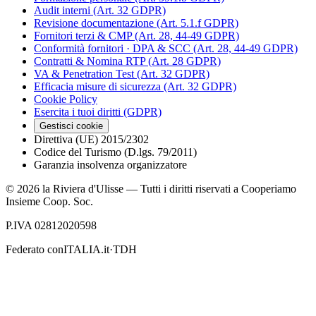
Audit interni (Art. 32 GDPR)
Revisione documentazione (Art. 5.1.f GDPR)
Fornitori terzi & CMP (Art. 28, 44-49 GDPR)
Conformità fornitori · DPA & SCC (Art. 28, 44-49 GDPR)
Contratti & Nomina RTP (Art. 28 GDPR)
VA & Penetration Test (Art. 32 GDPR)
Efficacia misure di sicurezza (Art. 32 GDPR)
Cookie Policy
Esercita i tuoi diritti (GDPR)
Gestisci cookie
Direttiva (UE) 2015/2302
Codice del Turismo (D.lgs. 79/2011)
Garanzia insolvenza organizzatore
©
2026
la Riviera d'Ulisse — Tutti i diritti riservati a Cooperiamo
Insieme Coop. Soc.
P.IVA 02812020598
Federato con
ITALIA.it
·
TDH