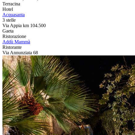
Terracina
Hotel
Acquasanta
3 stelle
Via Appia km 104.500
Gaeta
Ristorazione
Addù Mammà
Ristorante
Via Annunziata 68