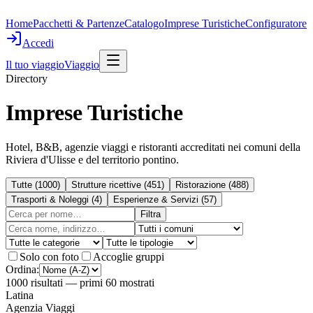
Home
Pacchetti & Partenze
Catalogo
Imprese Turistiche
Configuratore
Accedi
Il tuo viaggio
Viaggio
Directory
Imprese Turistiche
Hotel, B&B, agenzie viaggi e ristoranti accreditati nei comuni della
Riviera d'Ulisse e del territorio pontino.
Tutte
(
1000
)
Strutture ricettive
(
451
)
Ristorazione
(
488
)
Trasporti & Noleggi
(
4
)
Esperienze & Servizi
(
57
)
Filtra
Solo con foto
Accoglie gruppi
Ordina:
1000
risultati
— primi 60 mostrati
Latina
Agenzia Viaggi