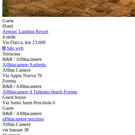
Gaeta
Hotel
Aeneas' Landing Resort
4 stelle
Via Flacca, km 23,600
🌐 Sito web
Terracina
B&B / Affittacamere
Affittacamere Andretta
Affitta Camere
Via Appia Nuova 76
Formia
B&B / Affittacamere
Affittacamere il Tulipano beach Formia
Guest house
Via Santo Janni Pescinola 6
Gaeta
B&B / Affittacamere
affittacamere prezioso
Affitta Camere
via bausan 38