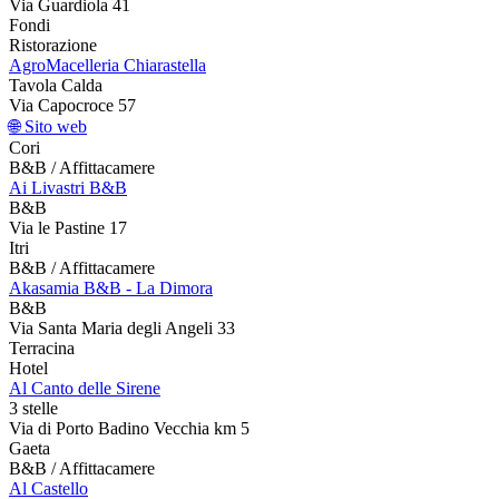
Via Guardiola 41
Fondi
Ristorazione
AgroMacelleria Chiarastella
Tavola Calda
Via Capocroce 57
🌐 Sito web
Cori
B&B / Affittacamere
Ai Livastri B&B
B&B
Via le Pastine 17
Itri
B&B / Affittacamere
Akasamia B&B - La Dimora
B&B
Via Santa Maria degli Angeli 33
Terracina
Hotel
Al Canto delle Sirene
3 stelle
Via di Porto Badino Vecchia km 5
Gaeta
B&B / Affittacamere
Al Castello