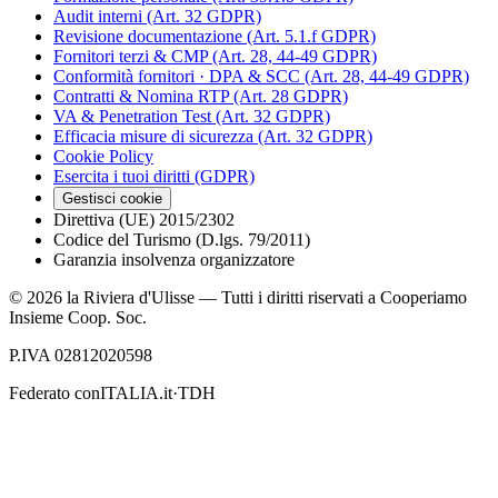
Audit interni (Art. 32 GDPR)
Revisione documentazione (Art. 5.1.f GDPR)
Fornitori terzi & CMP (Art. 28, 44-49 GDPR)
Conformità fornitori · DPA & SCC (Art. 28, 44-49 GDPR)
Contratti & Nomina RTP (Art. 28 GDPR)
VA & Penetration Test (Art. 32 GDPR)
Efficacia misure di sicurezza (Art. 32 GDPR)
Cookie Policy
Esercita i tuoi diritti (GDPR)
Gestisci cookie
Direttiva (UE) 2015/2302
Codice del Turismo (D.lgs. 79/2011)
Garanzia insolvenza organizzatore
©
2026
la Riviera d'Ulisse — Tutti i diritti riservati a Cooperiamo
Insieme Coop. Soc.
P.IVA 02812020598
Federato con
ITALIA.it
·
TDH