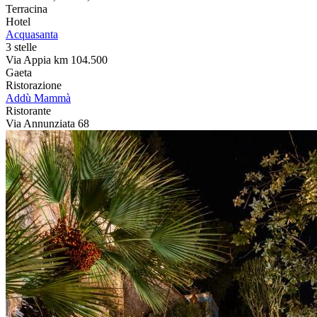
Terracina
Hotel
Acquasanta
3 stelle
Via Appia km 104.500
Gaeta
Ristorazione
Addù Mammà
Ristorante
Via Annunziata 68