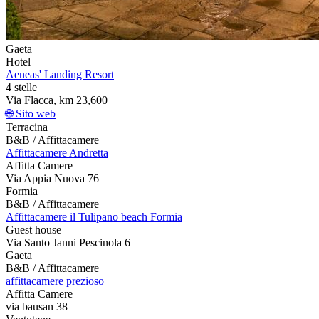
Gaeta
Hotel
Aeneas' Landing Resort
4 stelle
Via Flacca, km 23,600
🌐 Sito web
Terracina
B&B / Affittacamere
Affittacamere Andretta
Affitta Camere
Via Appia Nuova 76
Formia
B&B / Affittacamere
Affittacamere il Tulipano beach Formia
Guest house
Via Santo Janni Pescinola 6
Gaeta
B&B / Affittacamere
affittacamere prezioso
Affitta Camere
via bausan 38