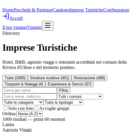
Home
Pacchetti & Partenze
Catalogo
Imprese Turistiche
Configuratore
Accedi
Il tuo viaggio
Viaggio
Directory
Imprese Turistiche
Hotel, B&B, agenzie viaggi e ristoranti accreditati nei comuni della
Riviera d'Ulisse e del territorio pontino.
Tutte
(
1000
)
Strutture ricettive
(
451
)
Ristorazione
(
488
)
Trasporti & Noleggi
(
4
)
Esperienze & Servizi
(
57
)
Filtra
Solo con foto
Accoglie gruppi
Ordina:
1000
risultati
— primi 60 mostrati
Latina
Agenzia Viaggi