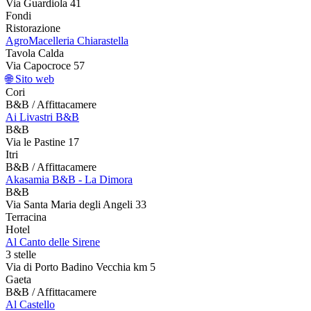
Via Guardiola 41
Fondi
Ristorazione
AgroMacelleria Chiarastella
Tavola Calda
Via Capocroce 57
🌐 Sito web
Cori
B&B / Affittacamere
Ai Livastri B&B
B&B
Via le Pastine 17
Itri
B&B / Affittacamere
Akasamia B&B - La Dimora
B&B
Via Santa Maria degli Angeli 33
Terracina
Hotel
Al Canto delle Sirene
3 stelle
Via di Porto Badino Vecchia km 5
Gaeta
B&B / Affittacamere
Al Castello