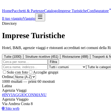
Home
Pacchetti & Partenze
Catalogo
Imprese Turistiche
Configuratore
Il tuo viaggio
Viaggio
Directory
Imprese Turistiche
Hotel, B&B, agenzie viaggi e ristoranti accreditati nei comuni della Riv
Tutte
(
1000
)
Strutture ricettive
(
451
)
Ristorazione
(
488
)
Trasporti & N
Filtra
Solo con foto
Accoglie gruppi
Ordina:
1000
risultati
— primi 60 mostrati
Latina
Agenzia Viaggi
#INVIAGGIOCONMANU
Agenzia Viaggio
Via Andrea Costa 8
🌐 Sito web