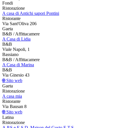
Fondi
Ristorazione
A casa di Antichi sapori Pontini
Ristorante
Via Sant'Oliva 206
Gaeta
B&B / Affittacamere
A Casa di Lidia
B&B
Viale Napoli, 1
Bassiano
B&B / Affittacamere
A Casa di Marina
B&B
Via Ginesio 43
🌐 Sito web
Gaeta
Ristorazione
A casa mia
Ristorante
Via Bausan 8
🌐 Sito web
Latina
Ristorazione
A.P.S.e E.S.D. Maison del Gusto E.T.S.