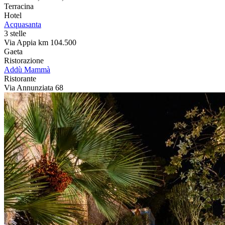
Terracina
Hotel
Acquasanta
3 stelle
Via Appia km 104.500
Gaeta
Ristorazione
Addù Mammà
Ristorante
Via Annunziata 68