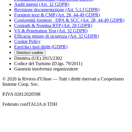
Audit interni (Art. 32 GDPR)
Revisione documentazione (Art. 5.1.f GDPR)
Fornitori terzi & CMP (Art. 28, 44-49 GDPR)
Conformità fornitori · DPA & SCC (Art. 28, 44-49 GDPR)
Contratti & Nomina RTP (Art. 28 GDPR)
VA & Penetration Test (Art. 32 GDPR)
Efficacia misure di sicurezza (Art. 32 GDPR)
Cookie Policy
Esercita i tuoi diritti (GDPR)
Gestisci cookie
Direttiva (UE) 2015/2302
Codice del Turismo (D.lgs. 79/2011)
Garanzia insolvenza organizzatore
©
2026
la Riviera d'Ulisse — Tutti i diritti riservati a Cooperiamo
Insieme Coop. Soc.
P.IVA 02812020598
Federato con
ITALIA.it
·
TDH