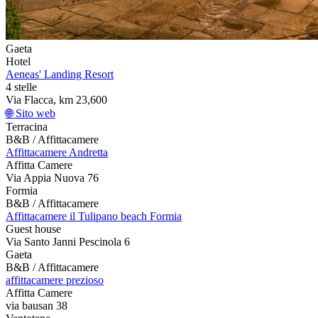
Gaeta
Hotel
Aeneas' Landing Resort
4 stelle
Via Flacca, km 23,600
🌐 Sito web
Terracina
B&B / Affittacamere
Affittacamere Andretta
Affitta Camere
Via Appia Nuova 76
Formia
B&B / Affittacamere
Affittacamere il Tulipano beach Formia
Guest house
Via Santo Janni Pescinola 6
Gaeta
B&B / Affittacamere
affittacamere prezioso
Affitta Camere
via bausan 38