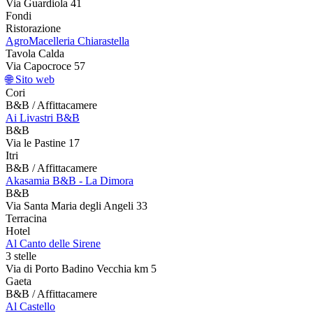
Via Guardiola 41
Fondi
Ristorazione
AgroMacelleria Chiarastella
Tavola Calda
Via Capocroce 57
🌐 Sito web
Cori
B&B / Affittacamere
Ai Livastri B&B
B&B
Via le Pastine 17
Itri
B&B / Affittacamere
Akasamia B&B - La Dimora
B&B
Via Santa Maria degli Angeli 33
Terracina
Hotel
Al Canto delle Sirene
3 stelle
Via di Porto Badino Vecchia km 5
Gaeta
B&B / Affittacamere
Al Castello