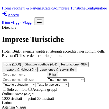
Home
Pacchetti & Partenze
Catalogo
Imprese Turistiche
Configuratore
Accedi
Il tuo viaggio
Viaggio
Directory
Imprese Turistiche
Hotel, B&B, agenzie viaggi e ristoranti accreditati nei comuni della
Riviera d'Ulisse e del territorio pontino.
Tutte
(
1000
)
Strutture ricettive
(
451
)
Ristorazione
(
488
)
Trasporti & Noleggi
(
4
)
Esperienze & Servizi
(
57
)
Filtra
Solo con foto
Accoglie gruppi
Ordina:
1000
risultati
— primi 60 mostrati
Latina
Agenzia Viaggi