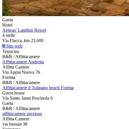
Gaeta
Hotel
Aeneas' Landing Resort
4 stelle
Via Flacca, km 23,600
🌐 Sito web
Terracina
B&B / Affittacamere
Affittacamere Andretta
Affitta Camere
Via Appia Nuova 76
Formia
B&B / Affittacamere
Affittacamere il Tulipano beach Formia
Guest house
Via Santo Janni Pescinola 6
Gaeta
B&B / Affittacamere
affittacamere prezioso
Affitta Camere
via bausan 38