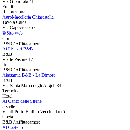
Via Guardiola 41
Fondi
Ristorazione
AgroMacelleria Chiarastella
Tavola Calda
Via Capocroce 57
🌐 Sito web
Cori
B&B / Affittacamere
Ai Livastri B&B
B&B
Via le Pastine 17
Itri
B&B / Affittacamere
Akasamia B&B - La Dimora
B&B
Via Santa Maria degli Angeli 33
Terracina
Hotel
Al Canto delle Sirene
3 stelle
Via di Porto Badino Vecchia km 5
Gaeta
B&B / Affittacamere
Al Castello