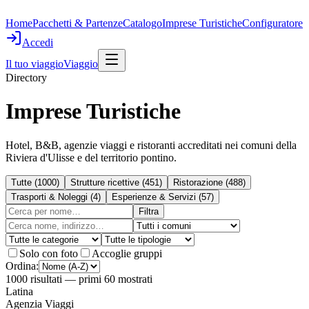
Home
Pacchetti & Partenze
Catalogo
Imprese Turistiche
Configuratore
Accedi
Il tuo viaggio
Viaggio
Directory
Imprese Turistiche
Hotel, B&B, agenzie viaggi e ristoranti accreditati nei comuni della
Riviera d'Ulisse e del territorio pontino.
Tutte
(
1000
)
Strutture ricettive
(
451
)
Ristorazione
(
488
)
Trasporti & Noleggi
(
4
)
Esperienze & Servizi
(
57
)
Filtra
Solo con foto
Accoglie gruppi
Ordina:
1000
risultati
— primi 60 mostrati
Latina
Agenzia Viaggi