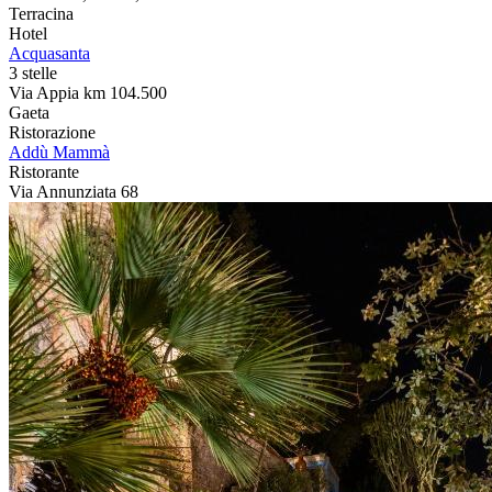
Terracina
Hotel
Acquasanta
3 stelle
Via Appia km 104.500
Gaeta
Ristorazione
Addù Mammà
Ristorante
Via Annunziata 68