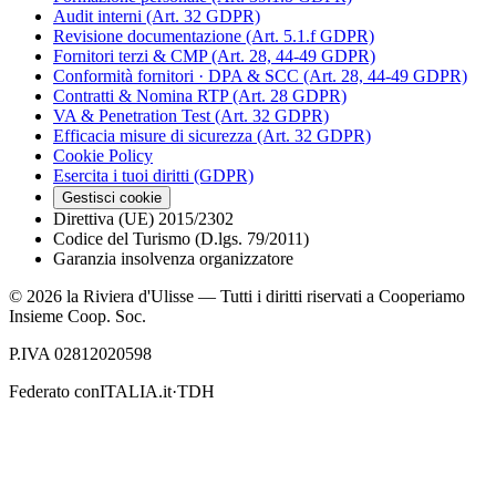
Audit interni (Art. 32 GDPR)
Revisione documentazione (Art. 5.1.f GDPR)
Fornitori terzi & CMP (Art. 28, 44-49 GDPR)
Conformità fornitori · DPA & SCC (Art. 28, 44-49 GDPR)
Contratti & Nomina RTP (Art. 28 GDPR)
VA & Penetration Test (Art. 32 GDPR)
Efficacia misure di sicurezza (Art. 32 GDPR)
Cookie Policy
Esercita i tuoi diritti (GDPR)
Gestisci cookie
Direttiva (UE) 2015/2302
Codice del Turismo (D.lgs. 79/2011)
Garanzia insolvenza organizzatore
©
2026
la Riviera d'Ulisse — Tutti i diritti riservati a Cooperiamo
Insieme Coop. Soc.
P.IVA 02812020598
Federato con
ITALIA.it
·
TDH