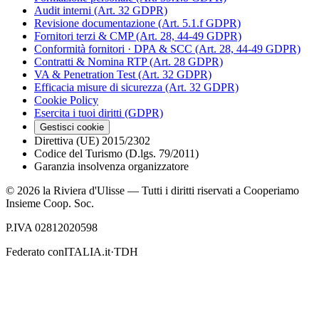
Audit interni (Art. 32 GDPR)
Revisione documentazione (Art. 5.1.f GDPR)
Fornitori terzi & CMP (Art. 28, 44-49 GDPR)
Conformità fornitori · DPA & SCC (Art. 28, 44-49 GDPR)
Contratti & Nomina RTP (Art. 28 GDPR)
VA & Penetration Test (Art. 32 GDPR)
Efficacia misure di sicurezza (Art. 32 GDPR)
Cookie Policy
Esercita i tuoi diritti (GDPR)
Gestisci cookie
Direttiva (UE) 2015/2302
Codice del Turismo (D.lgs. 79/2011)
Garanzia insolvenza organizzatore
©
2026
la Riviera d'Ulisse — Tutti i diritti riservati a Cooperiamo
Insieme Coop. Soc.
P.IVA 02812020598
Federato con
ITALIA.it
·
TDH