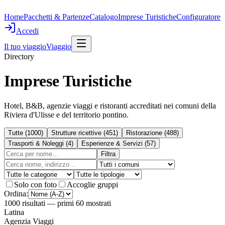
Home
Pacchetti & Partenze
Catalogo
Imprese Turistiche
Configuratore
Accedi
Il tuo viaggio
Viaggio
Directory
Imprese Turistiche
Hotel, B&B, agenzie viaggi e ristoranti accreditati nei comuni della
Riviera d'Ulisse e del territorio pontino.
Tutte
(
1000
)
Strutture ricettive
(
451
)
Ristorazione
(
488
)
Trasporti & Noleggi
(
4
)
Esperienze & Servizi
(
57
)
Filtra
Solo con foto
Accoglie gruppi
Ordina:
1000
risultati
— primi 60 mostrati
Latina
Agenzia Viaggi