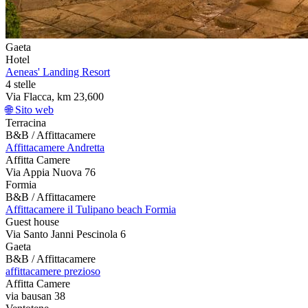
Gaeta
Hotel
Aeneas' Landing Resort
4 stelle
Via Flacca, km 23,600
🌐 Sito web
Terracina
B&B / Affittacamere
Affittacamere Andretta
Affitta Camere
Via Appia Nuova 76
Formia
B&B / Affittacamere
Affittacamere il Tulipano beach Formia
Guest house
Via Santo Janni Pescinola 6
Gaeta
B&B / Affittacamere
affittacamere prezioso
Affitta Camere
via bausan 38