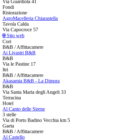
Via Guardiola 41
Fondi
Ristorazione
AgroMacelleria Chiarastella
Tavola Calda
Via Capocroce 57
🌐 Sito web
Cori
B&B / Affittacamere
Ai Livastri B&B
B&B
Via le Pastine 17
Itri
B&B / Affittacamere
Akasamia B&B - La Dimora
B&B
Via Santa Maria degli Angeli 33
Terracina
Hotel
Al Canto delle Sirene
3 stelle
Via di Porto Badino Vecchia km 5
Gaeta
B&B / Affittacamere
Al Castello