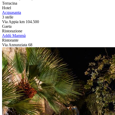
Terracina
Hotel
Acquasanta
3 stelle
Via Appia km 104.500
Gaeta
Ristorazione
Addù Mammà
Ristorante
Via Annunziata 68