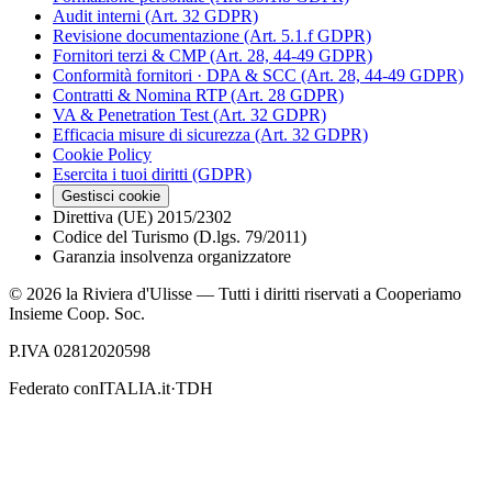
Audit interni (Art. 32 GDPR)
Revisione documentazione (Art. 5.1.f GDPR)
Fornitori terzi & CMP (Art. 28, 44-49 GDPR)
Conformità fornitori · DPA & SCC (Art. 28, 44-49 GDPR)
Contratti & Nomina RTP (Art. 28 GDPR)
VA & Penetration Test (Art. 32 GDPR)
Efficacia misure di sicurezza (Art. 32 GDPR)
Cookie Policy
Esercita i tuoi diritti (GDPR)
Gestisci cookie
Direttiva (UE) 2015/2302
Codice del Turismo (D.lgs. 79/2011)
Garanzia insolvenza organizzatore
©
2026
la Riviera d'Ulisse — Tutti i diritti riservati a Cooperiamo
Insieme Coop. Soc.
P.IVA 02812020598
Federato con
ITALIA.it
·
TDH