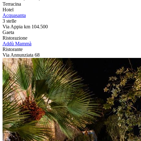
Terracina
Hotel
Acquasanta
3 stelle
Via Appia km 104.500
Gaeta
Ristorazione
Addù Mammà
Ristorante
Via Annunziata 68