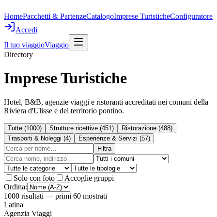
Home
Pacchetti & Partenze
Catalogo
Imprese Turistiche
Configuratore
Accedi
Il tuo viaggio
Viaggio
Directory
Imprese Turistiche
Hotel, B&B, agenzie viaggi e ristoranti accreditati nei comuni della
Riviera d'Ulisse e del territorio pontino.
Tutte
(
1000
)
Strutture ricettive
(
451
)
Ristorazione
(
488
)
Trasporti & Noleggi
(
4
)
Esperienze & Servizi
(
57
)
Filtra
Solo con foto
Accoglie gruppi
Ordina:
1000
risultati
— primi 60 mostrati
Latina
Agenzia Viaggi