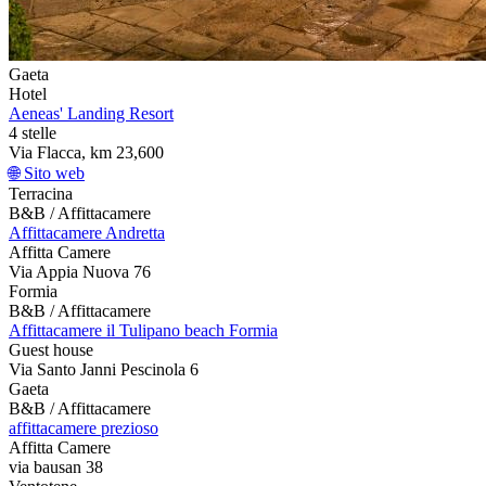
Gaeta
Hotel
Aeneas' Landing Resort
4 stelle
Via Flacca, km 23,600
🌐 Sito web
Terracina
B&B / Affittacamere
Affittacamere Andretta
Affitta Camere
Via Appia Nuova 76
Formia
B&B / Affittacamere
Affittacamere il Tulipano beach Formia
Guest house
Via Santo Janni Pescinola 6
Gaeta
B&B / Affittacamere
affittacamere prezioso
Affitta Camere
via bausan 38