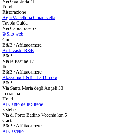
Via Guardiola 41
Fondi
Ristorazione
AgroMacelleria Chiarastella
Tavola Calda
Via Capocroce 57
🌐 Sito web
Cori
B&B / Affittacamere
Ai Livastri B&B
B&B
Via le Pastine 17
Itri
B&B / Affittacamere
Akasamia B&B - La Dimora
B&B
Via Santa Maria degli Angeli 33
Terracina
Hotel
Al Canto delle Sirene
3 stelle
Via di Porto Badino Vecchia km 5
Gaeta
B&B / Affittacamere
Al Castello