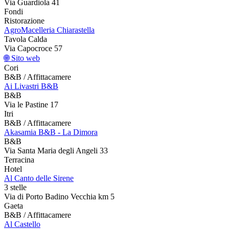
Via Guardiola 41
Fondi
Ristorazione
AgroMacelleria Chiarastella
Tavola Calda
Via Capocroce 57
🌐 Sito web
Cori
B&B / Affittacamere
Ai Livastri B&B
B&B
Via le Pastine 17
Itri
B&B / Affittacamere
Akasamia B&B - La Dimora
B&B
Via Santa Maria degli Angeli 33
Terracina
Hotel
Al Canto delle Sirene
3 stelle
Via di Porto Badino Vecchia km 5
Gaeta
B&B / Affittacamere
Al Castello