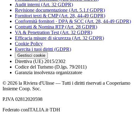
Audit interni (Art. 32 GDPR)
Revisione documentazione (Art. 5.1.f GDPR)
Fornitori terzi & CMP (Art. 28, 44-49 GDPR)
Conformità fornitori · DPA & SCC (Art. 28, 44-49 GDPR)
Contratti & Nomina RTP (Art. 28 GDPR)
VA & Penetration Test (Art. 32 GDPR)
Efficacia misure di sicurezza (Art. 32 GDPR)
Cookie Policy
Esercita i tuoi diritti (GDPR)
Gestisci cookie
Direttiva (UE) 2015/2302
Codice del Turismo (D.lgs. 79/2011)
Garanzia insolvenza organizzatore
©
2026
la Riviera d'Ulisse — Tutti i diritti riservati a Cooperiamo
Insieme Coop. Soc.
P.IVA 02812020598
Federato con
ITALIA.it
·
TDH