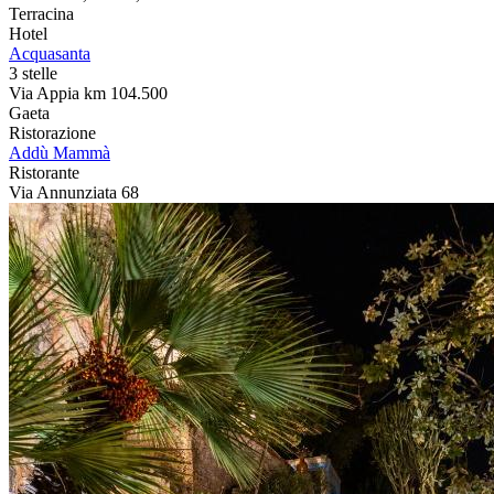
Terracina
Hotel
Acquasanta
3 stelle
Via Appia km 104.500
Gaeta
Ristorazione
Addù Mammà
Ristorante
Via Annunziata 68