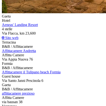
Gaeta
Hotel
Aeneas' Landing Resort
4 stelle
Via Flacca, km 23,600
🌐 Sito web
Terracina
B&B / Affittacamere
Affittacamere Andretta
Affitta Camere
Via Appia Nuova 76
Formia
B&B / Affittacamere
Affittacamere il Tulipano beach Formia
Guest house
Via Santo Janni Pescinola 6
Gaeta
B&B / Affittacamere
affittacamere prezioso
Affitta Camere
via bausan 38