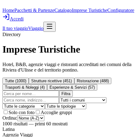
Home
Pacchetti & Partenze
Catalogo
Imprese Turistiche
Configuratore
Accedi
Il tuo viaggio
Viaggio
Directory
Imprese Turistiche
Hotel, B&B, agenzie viaggi e ristoranti accreditati nei comuni della
Riviera d'Ulisse e del territorio pontino.
Tutte
(
1000
)
Strutture ricettive
(
451
)
Ristorazione
(
488
)
Trasporti & Noleggi
(
4
)
Esperienze & Servizi
(
57
)
Filtra
Solo con foto
Accoglie gruppi
Ordina:
1000
risultati
— primi 60 mostrati
Latina
Agenzia Viaggi